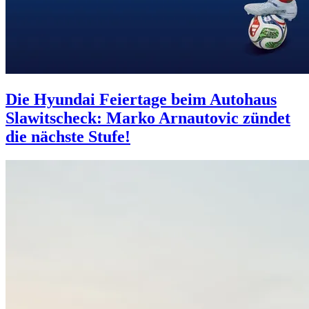
Die Hyundai Feiertage beim Autohaus
Slawitscheck: Marko Arnautovic zündet
die nächste Stufe!