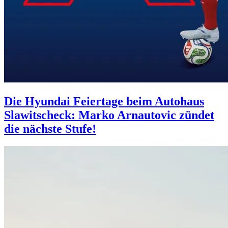
Die Hyundai Feiertage beim Autohaus
Slawitscheck: Marko Arnautovic zündet
die nächste Stufe!