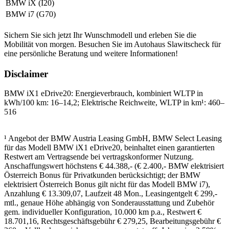
BMW iX (I20)
BMW i7 (G70)
Sichern Sie sich jetzt Ihr Wunschmodell und erleben Sie die
Mobilität von morgen. Besuchen Sie im Autohaus Slawitscheck für
eine persönliche Beratung und weitere Informationen!
Disclaimer
BMW iX1 eDrive20: Energieverbrauch, kombiniert WLTP in
kWh/100 km: 16–14,2; Elektrische Reichweite, WLTP in km¹: 460–
516
¹ Angebot der BMW Austria Leasing GmbH, BMW Select Leasing
für das Modell BMW iX1 eDrive20, beinhaltet einen garantierten
Restwert am Vertragsende bei vertragskonformer Nutzung.
Anschaffungswert höchstens € 44.388,- (€ 2.400,- BMW elektrisiert
Österreich Bonus für Privatkunden berücksichtigt; der BMW
elektrisiert Österreich Bonus gilt nicht für das Modell BMW i7),
Anzahlung € 13.309,07, Laufzeit 48 Mon., Leasingentgelt € 299,-
mtl., genaue Höhe abhängig von Sonderausstattung und Zubehör
gem. individueller Konfiguration, 10.000 km p.a., Restwert €
18.701,16, Rechtsgeschäftsgebühr € 279,25, Bearbeitungsgebühr €