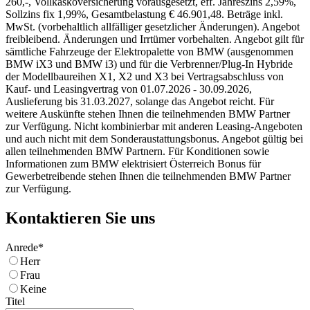
260,-, Vollkaskoversicherung vorausgesetzt, eff. Jahreszins 2,59%,
Sollzins fix 1,99%, Gesamtbelastung € 46.901,48. Beträge inkl.
MwSt. (vorbehaltlich allfälliger gesetzlicher Änderungen). Angebot
freibleibend. Änderungen und Irrtümer vorbehalten. Angebot gilt für
sämtliche Fahrzeuge der Elektropalette von BMW (ausgenommen
BMW iX3 und BMW i3) und für die Verbrenner/Plug-In Hybride
der Modellbaureihen X1, X2 und X3 bei Vertragsabschluss von
Kauf- und Leasingvertrag von 01.07.2026 - 30.09.2026,
Auslieferung bis 31.03.2027, solange das Angebot reicht. Für
weitere Auskünfte stehen Ihnen die teilnehmenden BMW Partner
zur Verfügung. Nicht kombinierbar mit anderen Leasing-Angeboten
und auch nicht mit dem Sonderaustattungsbonus. Angebot gültig bei
allen teilnehmenden BMW Partnern. Für Konditionen sowie
Informationen zum BMW elektrisiert Österreich Bonus für
Gewerbetreibende stehen Ihnen die teilnehmenden BMW Partner
zur Verfügung.
Kontaktieren Sie uns
Anrede*
Herr
Frau
Keine
Titel