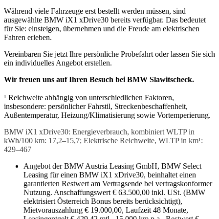
Während viele Fahrzeuge erst bestellt werden müssen, sind
ausgewählte BMW iX1 xDrive30 bereits verfügbar. Das bedeutet
für Sie: einsteigen, übernehmen und die Freude am elektrischen
Fahren erleben.
Vereinbaren Sie jetzt Ihre persönliche Probefahrt oder lassen Sie sich
ein individuelles Angebot erstellen.
Wir freuen uns auf Ihren Besuch bei BMW Slawitscheck.
¹ Reichweite abhängig von unterschiedlichen Faktoren,
insbesondere: persönlicher Fahrstil, Streckenbeschaffenheit,
Außentemperatur, Heizung/Klimatisierung sowie Vortemperierung.
BMW iX1 xDrive30: Energieverbrauch, kombiniert WLTP in
kWh/100 km: 17,2–15,7; Elektrische Reichweite, WLTP in km¹:
429–467
Angebot der BMW Austria Leasing GmbH, BMW Select
Leasing für einen BMW iX1 xDrive30, beinhaltet einen
garantierten Restwert am Vertragsende bei vertragskonformer
Nutzung. Anschaffungswert € 63.500,00 inkl. USt. (BMW
elektrisiert Österreich Bonus bereits berücksichtigt),
Mietvorauszahlung € 19.000,00, Laufzeit 48 Monate,
Leasingentgelt € 429,42 mtl., 15.000 km p.a., Restwert €